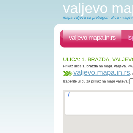
valjevo m
mapa valjeva sa pretragom ulica - valjev
valjevo.mapa.in.rs
is
ULICA: 1. BRAZDA, VALJE
Prikaz ulice
1. brazda
na mapi.
Valjeva
. PA
valjevo.mapa.in.rs
.
Izaberite ulicu za prikaz na mapi Valjeva: