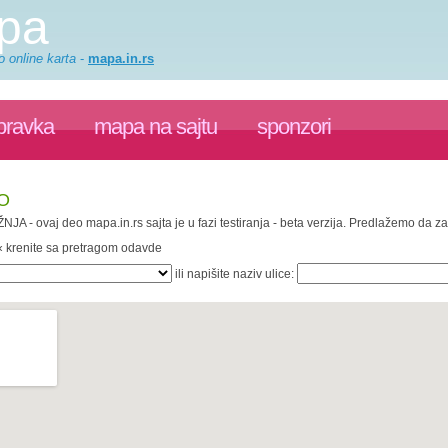
apa
o online karta
-
mapa.in.rs
pravka
mapa na sajtu
sponzori
VO
ŽNJA - ovaj deo mapa.in.rs sajta je u fazi testiranja - beta verzija. Predlažemo da 
 « krenite sa pretragom odavde
ili napišite naziv ulice: