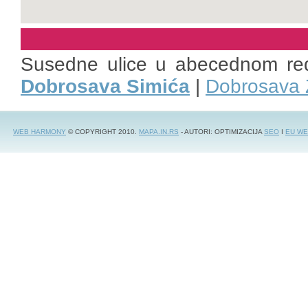
Susedne ulice u abecednom re
Dobrosava Simića
|
Dobrosava 
WEB HARMONY
© COPYRIGHT 2010.
MAPA.IN.RS
- AUTORI: OPTIMIZACIJA
SEO
I
EU WE