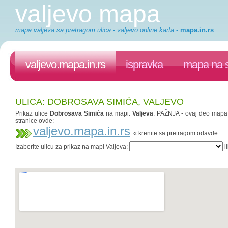
valjevo mapa
mapa valjeva sa pretragom ulica - valjevo online karta
-
mapa.in.rs
valjevo.mapa.in.rs
ispravka
mapa na s
ULICA: DOBROSAVA SIMIĆA, VALJEVO
Prikaz ulice
Dobrosava Simića
na mapi.
Valjeva
. PAŽNJA - ovaj deo mapa.i
stranice ovde:
valjevo.mapa.in.rs
. « krenite sa pretragom odavde
Izaberite ulicu za prikaz na mapi Valjeva:
il