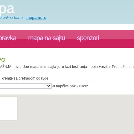
apa
o online karta
-
mapa.in.rs
pravka
mapa na sajtu
sponzori
VO
PAŽNJA - ovaj deo mapa.in.rs sajta je u fazi testiranja - beta verzija. Predlažemo
 « krenite sa pretragom odavde
ili napišite naziv ulice: