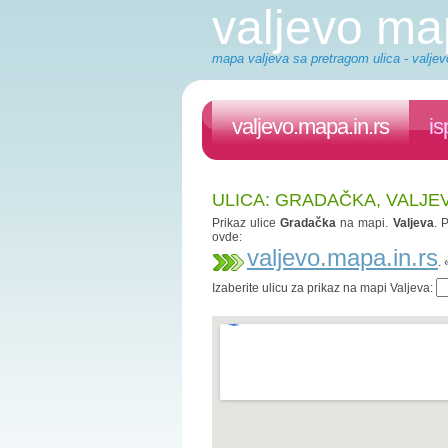
valjevo m
mapa valjeva sa pretragom ulica - valjev
valjevo.mapa.in.rs
is
ULICA: GRADAČKA, VALJE
Prikaz ulice
Gradačka
na mapi.
Valjeva
. 
ovde:
valjevo.mapa.in.rs
.
Izaberite ulicu za prikaz na mapi Valjeva: