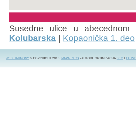
Susedne ulice u abecednom 
Kolubarska
|
Kopaonička 1. deo
WEB HARMONY
© COPYRIGHT 2010.
MAPA.IN.RS
- AUTORI: OPTIMIZACIJA
SEO
I
EU WE