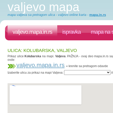
valjevo mapa
mapa valjeva sa pretragom ulica - valjevo online karta
-
mapa.in.rs
valjevo.mapa.in.rs
ispravka
mapa na s
ULICA: KOLUBARSKA, VALJEVO
Prikaz ulice
Kolubarska
na mapi.
Valjeva
. PAŽNJA - ovaj deo mapa.in.rs saj
ovde:
valjevo.mapa.in.rs
. « krenite sa pretragom odavde
Izaberite ulicu za prikaz na mapi Valjeva:
il