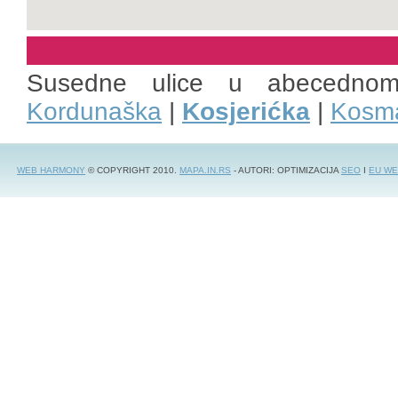
Susedne ulice u abecedno
Kordunaška
|
Kosjerićka
|
Kosm
WEB HARMONY
© COPYRIGHT 2010.
MAPA.IN.RS
- AUTORI: OPTIMIZACIJA
SEO
I
EU WE