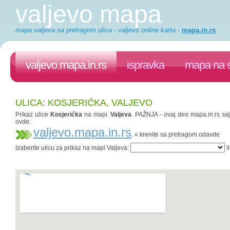
valjevo mapa
mapa valjeva sa pretragom ulica - valjevo online karta
-
mapa.in.rs
valjevo.mapa.in.rs
ispravka
mapa na s
ULICA: KOSJERIĆKA, VALJEVO
Prikaz ulice
Kosjerićka
na mapi.
Valjeva
. PAŽNJA - ovaj deo mapa.in.rs sajt
ovde:
valjevo.mapa.in.rs
. « krenite sa pretragom odavde
Izaberite ulicu za prikaz na mapi Valjeva:
il