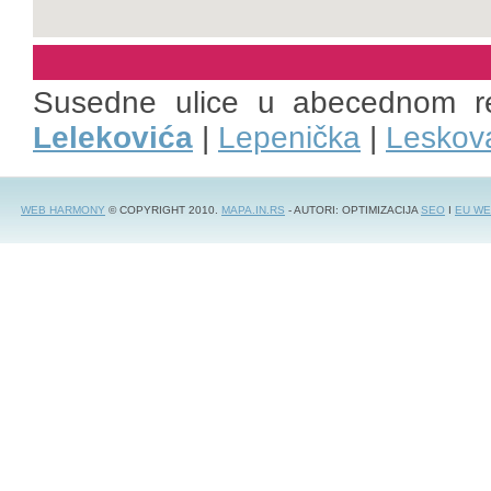
Susedne ulice u abecednom r
Lelekovića
|
Lepenička
|
Leskov
WEB HARMONY
© COPYRIGHT 2010.
MAPA.IN.RS
- AUTORI: OPTIMIZACIJA
SEO
I
EU WE