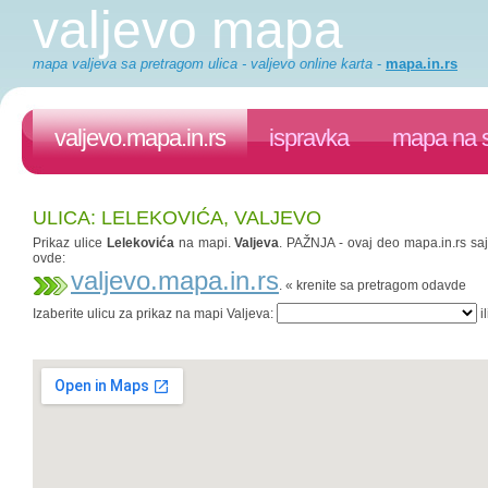
valjevo mapa
mapa valjeva sa pretragom ulica - valjevo online karta
-
mapa.in.rs
valjevo.mapa.in.rs
ispravka
mapa na s
ULICA: LELEKOVIĆA, VALJEVO
Prikaz ulice
Lelekovića
na mapi.
Valjeva
. PAŽNJA - ovaj deo mapa.in.rs sajt
ovde:
valjevo.mapa.in.rs
. « krenite sa pretragom odavde
Izaberite ulicu za prikaz na mapi Valjeva:
il