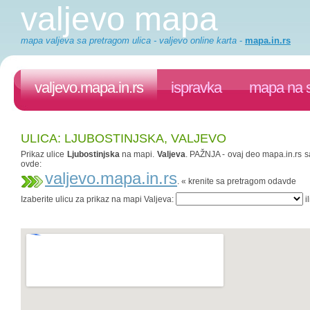
valjevo mapa
mapa valjeva sa pretragom ulica - valjevo online karta
-
mapa.in.rs
valjevo.mapa.in.rs
ispravka
mapa na s
ULICA: LJUBOSTINJSKA, VALJEVO
Prikaz ulice
Ljubostinjska
na mapi.
Valjeva
. PAŽNJA - ovaj deo mapa.in.rs sa
ovde:
valjevo.mapa.in.rs
. « krenite sa pretragom odavde
Izaberite ulicu za prikaz na mapi Valjeva:
il