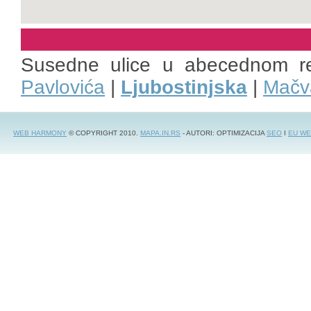
Susedne ulice u abecednom r
Pavlovića
|
Ljubostinjska
|
Mačv
WEB HARMONY
© COPYRIGHT 2010.
MAPA.IN.RS
- AUTORI: OPTIMIZACIJA
SEO
I
EU WE