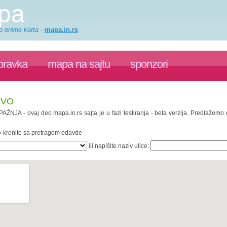
apa
o online karta
-
mapa.in.rs
pravka
mapa na sajtu
sponzori
EVO
 PAŽNJA - ovaj deo mapa.in.rs sajta je u fazi testiranja - beta verzija. Predlažem
 « krenite sa pretragom odavde
ili napišite naziv ulice: