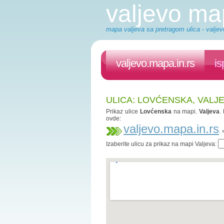
valjevo m
mapa valjeva sa pretragom ulica - valjev
valjevo.mapa.in.rs
is
ULICA: LOVĆENSKA, VALJ
Prikaz ulice
Lovćenska
na mapi.
Valjeva
.
ovde:
valjevo.mapa.in.rs
.
Izaberite ulicu za prikaz na mapi Valjeva: