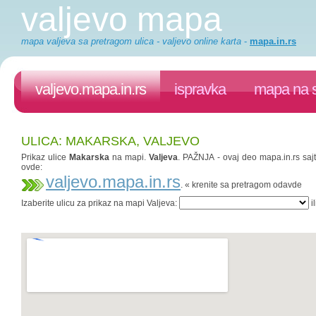
valjevo mapa
mapa valjeva sa pretragom ulica - valjevo online karta
-
mapa.in.rs
valjevo.mapa.in.rs
ispravka
mapa na s
ULICA: MAKARSKA, VALJEVO
Prikaz ulice
Makarska
na mapi.
Valjeva
. PAŽNJA - ovaj deo mapa.in.rs sajt
ovde:
valjevo.mapa.in.rs
. « krenite sa pretragom odavde
Izaberite ulicu za prikaz na mapi Valjeva:
il