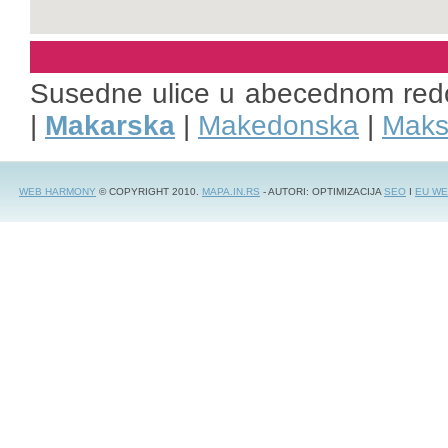
Susedne ulice u abecednom red
|
Makarska
|
Makedonska
|
Maks
WEB HARMONY
© COPYRIGHT 2010.
MAPA.IN.RS
- AUTORI: OPTIMIZACIJA
SEO
I
EU WE