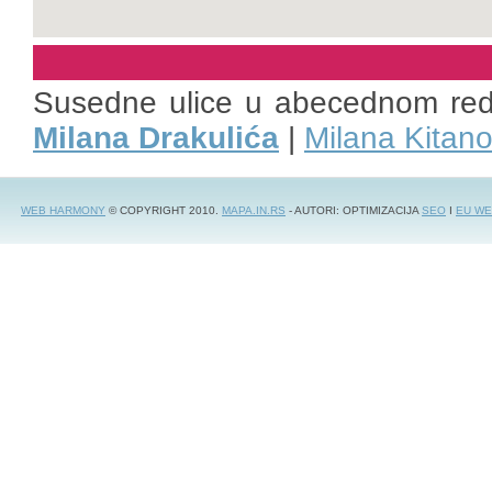
Susedne ulice u abecednom re
Milana Drakulića
|
Milana Kitano
WEB HARMONY
© COPYRIGHT 2010.
MAPA.IN.RS
- AUTORI: OPTIMIZACIJA
SEO
I
EU WE