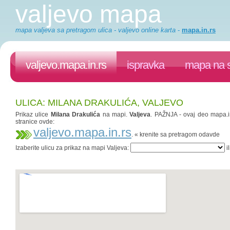
valjevo mapa
mapa valjeva sa pretragom ulica - valjevo online karta
-
mapa.in.rs
valjevo.mapa.in.rs
ispravka
mapa na s
ULICA: MILANA DRAKULIĆA, VALJEVO
Prikaz ulice
Milana Drakulića
na mapi.
Valjeva
. PAŽNJA - ovaj deo mapa.in
stranice ovde:
valjevo.mapa.in.rs
. « krenite sa pretragom odavde
Izaberite ulicu za prikaz na mapi Valjeva:
il