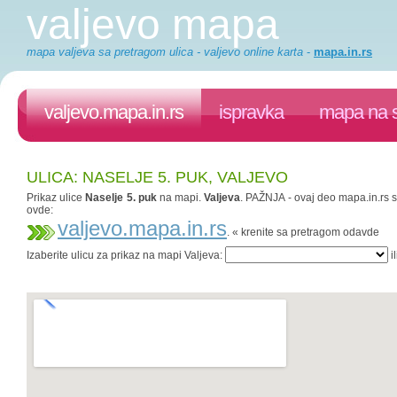
valjevo mapa
mapa valjeva sa pretragom ulica - valjevo online karta
-
mapa.in.rs
valjevo.mapa.in.rs
ispravka
mapa na s
ULICA: NASELJE 5. PUK, VALJEVO
Prikaz ulice
Naselje 5. puk
na mapi.
Valjeva
. PAŽNJA - ovaj deo mapa.in.rs sa
ovde:
valjevo.mapa.in.rs
. « krenite sa pretragom odavde
Izaberite ulicu za prikaz na mapi Valjeva:
il