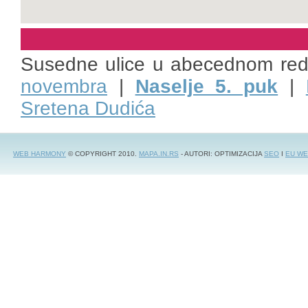
Susedne ulice u abecednom re
novembra
|
Naselje 5. puk
|
Sretena Dudića
WEB HARMONY
© COPYRIGHT 2010.
MAPA.IN.RS
- AUTORI: OPTIMIZACIJA
SEO
I
EU WE