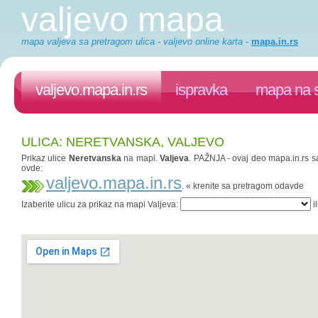
valjevo mapa
mapa valjeva sa pretragom ulica - valjevo online karta
-
mapa.in.rs
valjevo.mapa.in.rs
ispravka
mapa na s
ULICA: NERETVANSKA, VALJEVO
Prikaz ulice
Neretvanska
na mapi.
Valjeva
. PAŽNJA - ovaj deo mapa.in.rs sa
ovde:
valjevo.mapa.in.rs
. « krenite sa pretragom odavde
Izaberite ulicu za prikaz na mapi Valjeva:
il