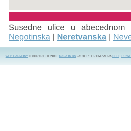
Susedne ulice u abecednom 
Negotinska
|
Neretvanska
|
Neve
WEB HARMONY
© COPYRIGHT 2010.
MAPA.IN.RS
- AUTORI: OPTIMIZACIJA
SEO
I
EU WE