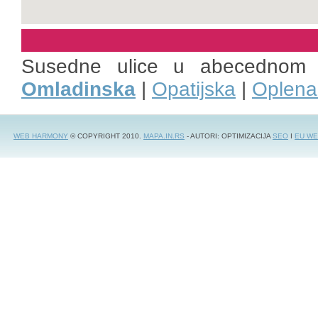
Susedne ulice u abecednom 
Omladinska
|
Opatijska
|
Oplena
WEB HARMONY
© COPYRIGHT 2010.
MAPA.IN.RS
- AUTORI: OPTIMIZACIJA
SEO
I
EU WE