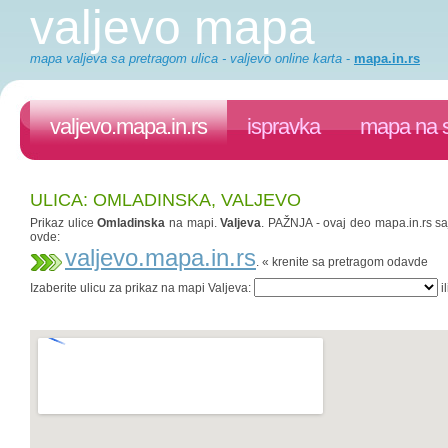
valjevo mapa
mapa valjeva sa pretragom ulica - valjevo online karta
-
mapa.in.rs
valjevo.mapa.in.rs
ispravka
mapa na s
ULICA: OMLADINSKA, VALJEVO
Prikaz ulice
Omladinska
na mapi.
Valjeva
. PAŽNJA - ovaj deo mapa.in.rs saj
ovde:
valjevo.mapa.in.rs
. « krenite sa pretragom odavde
Izaberite ulicu za prikaz na mapi Valjeva:
il