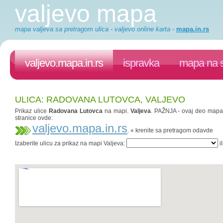
valjevo mapa
mapa valjeva sa pretragom ulica - valjevo online karta
-
mapa.in.rs
valjevo.mapa.in.rs
ispravka
mapa na s
ULICA: RADOVANA LUTOVCA, VALJEVO
Prikaz ulice
Radovana Lutovca
na mapi.
Valjeva
. PAŽNJA - ovaj deo mapa.i
stranice ovde:
valjevo.mapa.in.rs
. « krenite sa pretragom odavde
Izaberite ulicu za prikaz na mapi Valjeva:
il