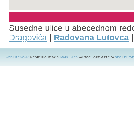
Susedne ulice u abecednom red
Dragovića
|
Radovana Lutovca
WEB HARMONY
© COPYRIGHT 2010.
MAPA.IN.RS
- AUTORI: OPTIMIZACIJA
SEO
I
EU WE