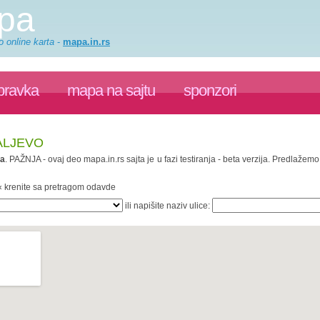
apa
o online karta
-
mapa.in.rs
pravka
mapa na sajtu
sponzori
ALJEVO
va
. PAŽNJA - ovaj deo mapa.in.rs sajta je u fazi testiranja - beta verzija. Predlaže
 « krenite sa pretragom odavde
ili napišite naziv ulice: