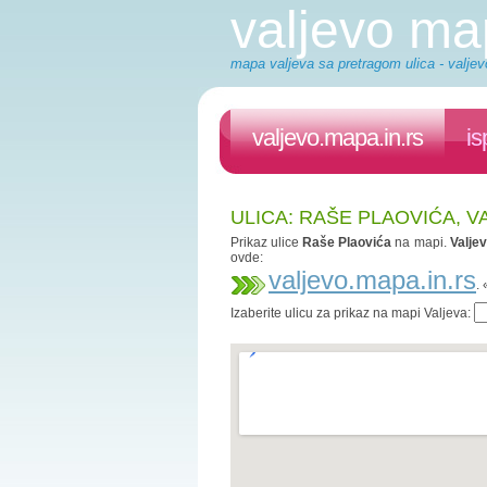
valjevo m
mapa valjeva sa pretragom ulica - valjev
valjevo.mapa.in.rs
is
ULICA: RAŠE PLAOVIĆA, V
Prikaz ulice
Raše Plaovića
na mapi.
Valje
ovde:
valjevo.mapa.in.rs
.
Izaberite ulicu za prikaz na mapi Valjeva: