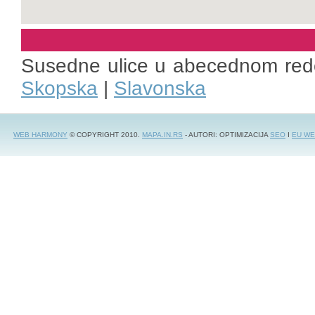
Susedne ulice u abecednom red
Skopska
|
Slavonska
WEB HARMONY
© COPYRIGHT 2010.
MAPA.IN.RS
- AUTORI: OPTIMIZACIJA
SEO
I
EU WE