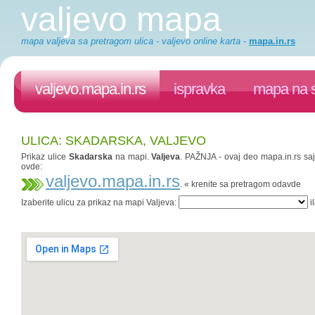
valjevo mapa
mapa valjeva sa pretragom ulica - valjevo online karta
-
mapa.in.rs
valjevo.mapa.in.rs
ispravka
mapa na s
ULICA: SKADARSKA, VALJEVO
Prikaz ulice
Skadarska
na mapi.
Valjeva
. PAŽNJA - ovaj deo mapa.in.rs sajt
ovde:
valjevo.mapa.in.rs
. « krenite sa pretragom odavde
Izaberite ulicu za prikaz na mapi Valjeva:
il