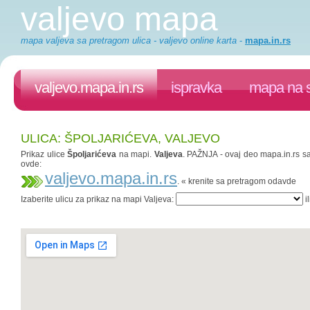
valjevo mapa
mapa valjeva sa pretragom ulica - valjevo online karta
-
mapa.in.rs
valjevo.mapa.in.rs
ispravka
mapa na s
ULICA: ŠPOLJARIĆEVA, VALJEVO
Prikaz ulice
Špoljarićeva
na mapi.
Valjeva
. PAŽNJA - ovaj deo mapa.in.rs saj
ovde:
valjevo.mapa.in.rs
. « krenite sa pretragom odavde
Izaberite ulicu za prikaz na mapi Valjeva:
il