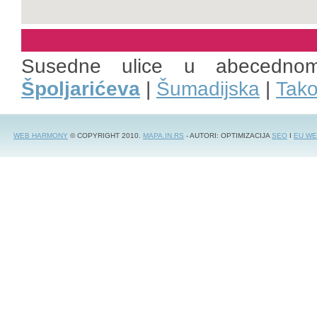
Susedne ulice u abecedno
Špoljarićeva
|
Šumadijska
|
Tak
WEB HARMONY
© COPYRIGHT 2010.
MAPA.IN.RS
- AUTORI: OPTIMIZACIJA
SEO
I
EU WE