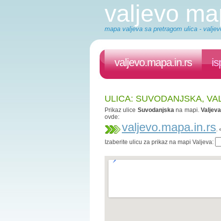
valjevo m
mapa valjeva sa pretragom ulica - valjev
valjevo.mapa.in.rs
is
ULICA: SUVODANJSKA, VA
Prikaz ulice
Suvodanjska
na mapi.
Valjev
ovde:
valjevo.mapa.in.rs
.
Izaberite ulicu za prikaz na mapi Valjeva: