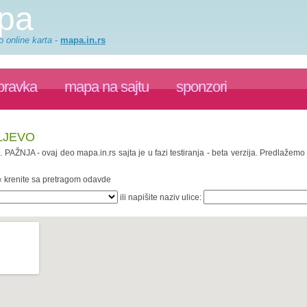
apa
o online karta
-
mapa.in.rs
pravka
mapa na sajtu
sponzori
LJEVO
a
. PAŽNJA - ovaj deo mapa.in.rs sajta je u fazi testiranja - beta verzija. Predlažem
 « krenite sa pretragom odavde
ili napišite naziv ulice: