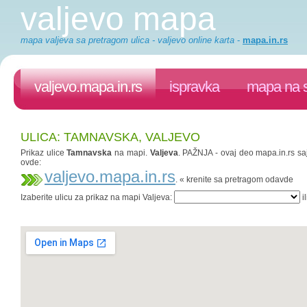
valjevo mapa
mapa valjeva sa pretragom ulica - valjevo online karta
-
mapa.in.rs
valjevo.mapa.in.rs
ispravka
mapa na s
ULICA: TAMNAVSKA, VALJEVO
Prikaz ulice
Tamnavska
na mapi.
Valjeva
. PAŽNJA - ovaj deo mapa.in.rs saj
ovde:
valjevo.mapa.in.rs
. « krenite sa pretragom odavde
Izaberite ulicu za prikaz na mapi Valjeva:
il