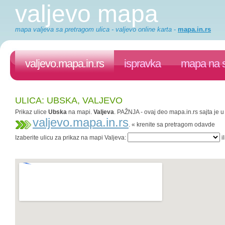
valjevo mapa
mapa valjeva sa pretragom ulica - valjevo online karta
-
mapa.in.rs
valjevo.mapa.in.rs
ispravka
mapa na s
ULICA: UBSKA, VALJEVO
Prikaz ulice
Ubska
na mapi.
Valjeva
. PAŽNJA - ovaj deo mapa.in.rs sajta je u
valjevo.mapa.in.rs
. « krenite sa pretragom odavde
Izaberite ulicu za prikaz na mapi Valjeva:
il