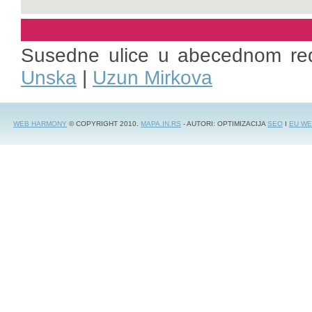
Susedne ulice u abecednom re
Unska
|
Uzun Mirkova
WEB HARMONY
© COPYRIGHT 2010.
MAPA.IN.RS
- AUTORI: OPTIMIZACIJA
SEO
I
EU WE