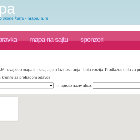
apa
o online karta
-
mapa.in.rs
pravka
mapa na sajtu
sponzori
JA - ovaj deo mapa.in.rs sajta je u fazi testiranja - beta verzija. Predlažemo da za 
 « krenite sa pretragom odavde
ili napišite naziv ulice: