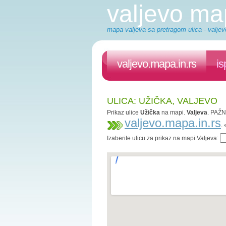
valjevo m
mapa valjeva sa pretragom ulica - valjev
valjevo.mapa.in.rs
is
ULICA: UŽIČKA, VALJEVO
Prikaz ulice
Užička
na mapi.
Valjeva
. PAŽN
valjevo.mapa.in.rs
.
Izaberite ulicu za prikaz na mapi Valjeva: