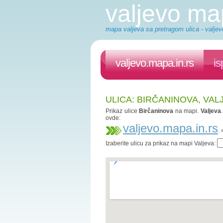
valjevo m
mapa valjeva sa pretragom ulica - valjev
valjevo.mapa.in.rs
is
ULICA: BIRČANINOVA, VAL
Prikaz ulice
Birčaninova
na mapi.
Valjeva
ovde:
valjevo.mapa.in.rs
.
Izaberite ulicu za prikaz na mapi Valjeva: