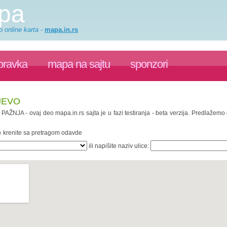
apa
o online karta
-
mapa.in.rs
pravka
mapa na sajtu
sponzori
JEVO
. PAŽNJA - ovaj deo mapa.in.rs sajta je u fazi testiranja - beta verzija. Predlažem
 « krenite sa pretragom odavde
ili napišite naziv ulice: