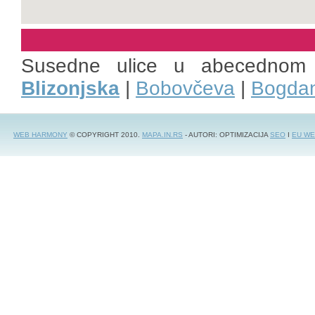
Susedne ulice u abecednom
Blizonjska
|
Bobovčeva
|
Bogdan
WEB HARMONY
© COPYRIGHT 2010.
MAPA.IN.RS
- AUTORI: OPTIMIZACIJA
SEO
I
EU WE