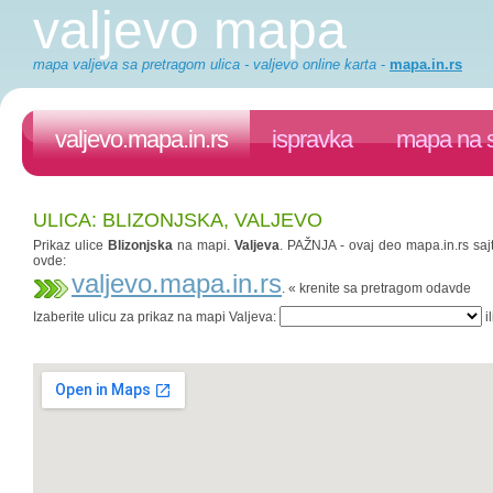
valjevo mapa
mapa valjeva sa pretragom ulica - valjevo online karta
-
mapa.in.rs
valjevo.mapa.in.rs
ispravka
mapa na s
ULICA: BLIZONJSKA, VALJEVO
Prikaz ulice
Blizonjska
na mapi.
Valjeva
. PAŽNJA - ovaj deo mapa.in.rs sajt
ovde:
valjevo.mapa.in.rs
. « krenite sa pretragom odavde
Izaberite ulicu za prikaz na mapi Valjeva:
il