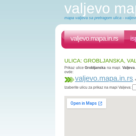
valjevo m
mapa valjeva sa pretragom ulica - valjev
valjevo.mapa.in.rs
is
ULICA: GROBLJANSKA, VA
Prikaz ulice
Grobljanska
na mapi.
Valjeva
ovde:
valjevo.mapa.in.rs
.
Izaberite ulicu za prikaz na mapi Valjeva: