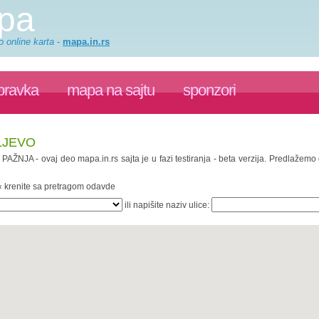
apa
o online karta
-
mapa.in.rs
pravka
mapa na sajtu
sponzori
LJEVO
. PAŽNJA - ovaj deo mapa.in.rs sajta je u fazi testiranja - beta verzija. Predlažem
 « krenite sa pretragom odavde
ili napišite naziv ulice: