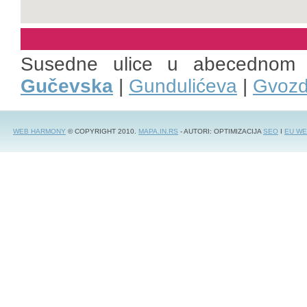
Susedne ulice u abecednom 
Gučevska
|
Gundulićeva
|
Gvozd
WEB HARMONY
© COPYRIGHT 2010.
MAPA.IN.RS
- AUTORI: OPTIMIZACIJA
SEO
I
EU WE