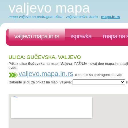
valjevo mapa
mapa valjeva sa pretragom ulica - valjevo online karta
-
mapa.in.rs
valjevo.mapa.in.rs
ispravka
mapa na s
ULICA: GUČEVSKA, VALJEVO
Prikaz ulice
Gučevska
na mapi.
Valjeva
. PAŽNJA - ovaj deo mapa.in.rs sajt
ovde:
valjevo.mapa.in.rs
. « krenite sa pretragom odavde
Izaberite ulicu za prikaz na mapi Valjeva:
il