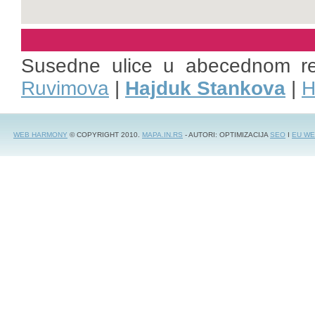
Susedne ulice u abecednom r
Ruvimova
|
Hajduk Stankova
|
H
WEB HARMONY
© COPYRIGHT 2010.
MAPA.IN.RS
- AUTORI: OPTIMIZACIJA
SEO
I
EU WE