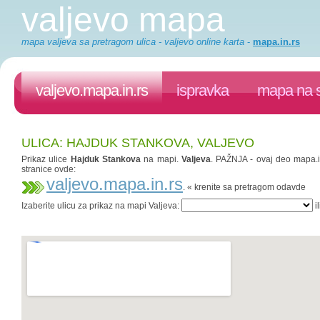
valjevo mapa
mapa valjeva sa pretragom ulica - valjevo online karta
-
mapa.in.rs
valjevo.mapa.in.rs
ispravka
mapa na s
ULICA: HAJDUK STANKOVA, VALJEVO
Prikaz ulice
Hajduk Stankova
na mapi.
Valjeva
. PAŽNJA - ovaj deo mapa.in
stranice ovde:
valjevo.mapa.in.rs
. « krenite sa pretragom odavde
Izaberite ulicu za prikaz na mapi Valjeva:
il