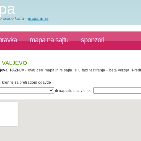
apa
o online karta
-
mapa.in.rs
pravka
mapa na sajtu
sponzori
, VALJEVO
ljeva
. PAŽNJA - ovaj deo mapa.in.rs sajta je u fazi testiranja - beta verzija. P
 « krenite sa pretragom odavde
ili napišite naziv ulice: