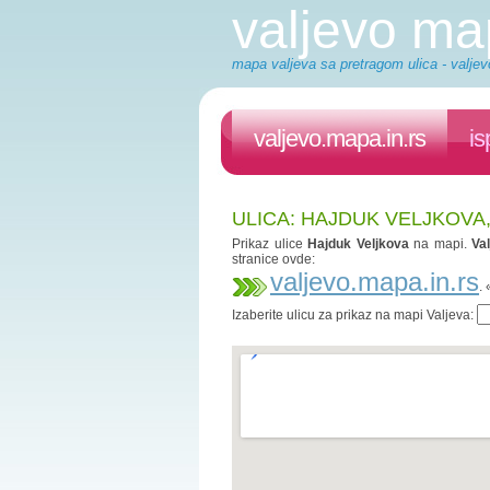
valjevo m
mapa valjeva sa pretragom ulica - valjev
valjevo.mapa.in.rs
is
ULICA: HAJDUK VELJKOVA
Prikaz ulice
Hajduk Veljkova
na mapi.
Va
stranice ovde:
valjevo.mapa.in.rs
.
Izaberite ulicu za prikaz na mapi Valjeva: