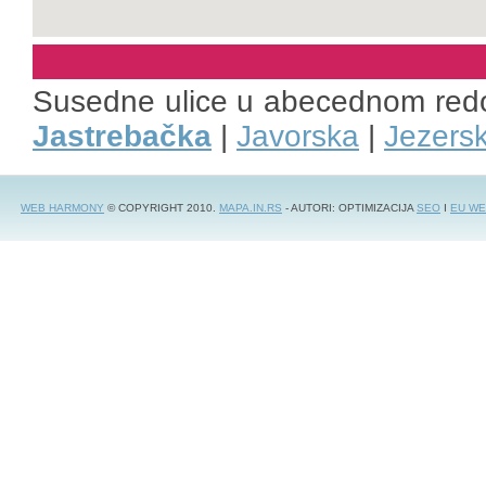
Susedne ulice u abecednom red
Jastrebačka
|
Javorska
|
Jezers
WEB HARMONY
© COPYRIGHT 2010.
MAPA.IN.RS
- AUTORI: OPTIMIZACIJA
SEO
I
EU WE