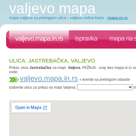
valjevo mapa
mapa valjeva sa pretragom ulica - valjevo online karta
-
mapa.in.rs
valjevo.mapa.in.rs
ispravka
mapa na s
ULICA: JASTREBAČKA, VALJEVO
Prikaz ulice
Jastrebačka
na mapi.
Valjeva
. PAŽNJA - ovaj deo mapa.in.rs sa
ovde:
valjevo.mapa.in.rs
. « krenite sa pretragom odavde
Izaberite ulicu za prikaz na mapi Valjeva:
il