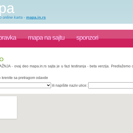
apa
o online karta
-
mapa.in.rs
pravka
mapa na sajtu
sponzori
VO
PAŽNJA - ovaj deo mapa.in.rs sajta je u fazi testiranja - beta verzija. Predlažemo
 « krenite sa pretragom odavde
ili napišite naziv ulice: