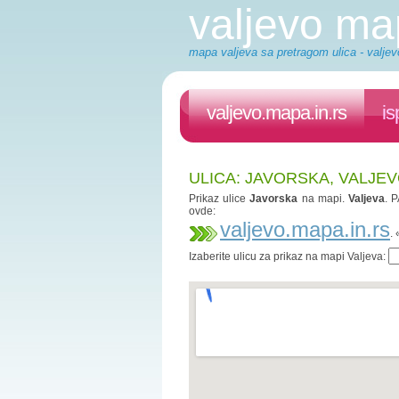
valjevo m
mapa valjeva sa pretragom ulica - valjev
valjevo.mapa.in.rs
is
ULICA: JAVORSKA, VALJE
Prikaz ulice
Javorska
na mapi.
Valjeva
. 
ovde:
valjevo.mapa.in.rs
.
Izaberite ulicu za prikaz na mapi Valjeva: