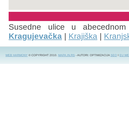
Susedne ulice u abecednom
Kragujevačka
|
Krajiška
|
Kranjs
WEB HARMONY
© COPYRIGHT 2010.
MAPA.IN.RS
- AUTORI: OPTIMIZACIJA
SEO
I
EU WE