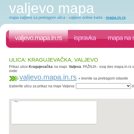
valjevo mapa
mapa valjeva sa pretragom ulica - valjevo online karta
-
mapa.in.rs
valjevo.mapa.in.rs
ispravka
mapa na s
ULICA: KRAGUJEVAČKA, VALJEVO
Prikaz ulice
Kragujevačka
na mapi.
Valjeva
. PAŽNJA - ovaj deo mapa.in.rs sa
ovde:
valjevo.mapa.in.rs
. « krenite sa pretragom odavde
Izaberite ulicu za prikaz na mapi Valjeva:
il