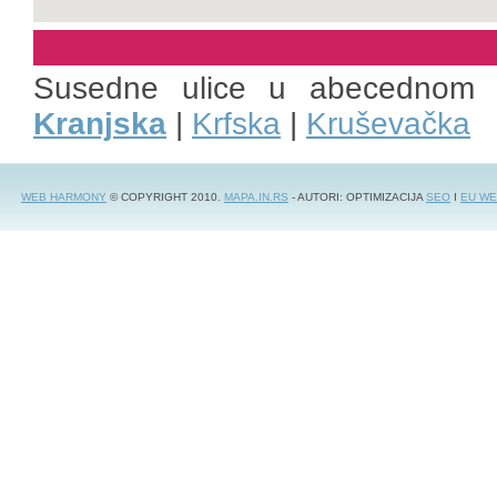
Susedne ulice u abecednom 
Kranjska
|
Krfska
|
Kruševačka
WEB HARMONY
© COPYRIGHT 2010.
MAPA.IN.RS
- AUTORI: OPTIMIZACIJA
SEO
I
EU WE