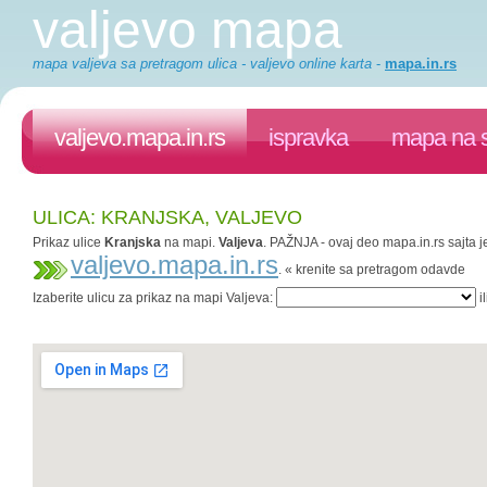
valjevo mapa
mapa valjeva sa pretragom ulica - valjevo online karta
-
mapa.in.rs
valjevo.mapa.in.rs
ispravka
mapa na s
ULICA: KRANJSKA, VALJEVO
Prikaz ulice
Kranjska
na mapi.
Valjeva
. PAŽNJA - ovaj deo mapa.in.rs sajta j
valjevo.mapa.in.rs
. « krenite sa pretragom odavde
Izaberite ulicu za prikaz na mapi Valjeva:
il