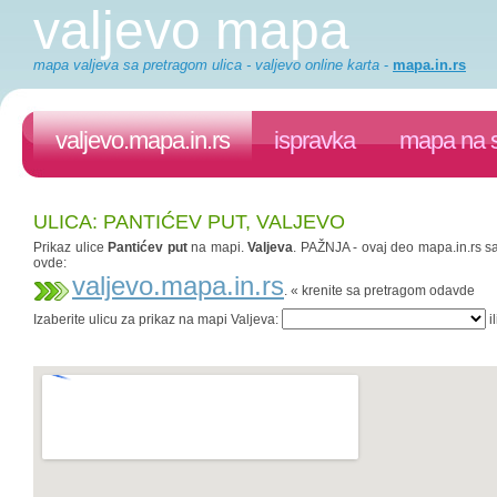
valjevo mapa
mapa valjeva sa pretragom ulica - valjevo online karta
-
mapa.in.rs
valjevo.mapa.in.rs
ispravka
mapa na s
ULICA: PANTIĆEV PUT, VALJEVO
Prikaz ulice
Pantićev put
na mapi.
Valjeva
. PAŽNJA - ovaj deo mapa.in.rs saj
ovde:
valjevo.mapa.in.rs
. « krenite sa pretragom odavde
Izaberite ulicu za prikaz na mapi Valjeva:
il