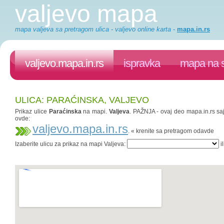
valjevo mapa
mapa valjeva sa pretragom ulica - valjevo online karta
-
mapa.in.rs
valjevo.mapa.in.rs
ispravka
mapa na s
ULICA: PARAĆINSKA, VALJEVO
Prikaz ulice
Paraćinska
na mapi.
Valjeva
. PAŽNJA - ovaj deo mapa.in.rs saj
ovde:
valjevo.mapa.in.rs
. « krenite sa pretragom odavde
Izaberite ulicu za prikaz na mapi Valjeva:
il