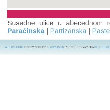
Susedne ulice u abecednom r
Paraćinska
|
Partizanska
|
Paste
WEB HARMONY
© COPYRIGHT 2010.
MAPA.IN.RS
- AUTORI: OPTIMIZACIJA
SEO
I
EU WE