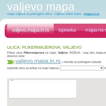
valjevo mapa
mapa valjeva sa pretragom ulica - valjevo online karta
-
mapa.in.rs
valjevo.mapa.in.rs
ispravka
mapa na s
ULICA: PLIKERMAJEROVA, VALJEVO
Prikaz ulice
Plikermajerova
na mapi.
Valjeva
. PAŽNJA - ovaj deo mapa.in.
stranice ovde:
valjevo.mapa.in.rs
. « krenite sa pretragom odavde
Izaberite ulicu za prikaz na mapi Valjeva:
il