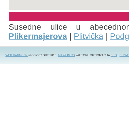
Susedne ulice u abecedno
Plikermajerova
|
Plitvička
|
Podg
WEB HARMONY
© COPYRIGHT 2010.
MAPA.IN.RS
- AUTORI: OPTIMIZACIJA
SEO
I
EU WE