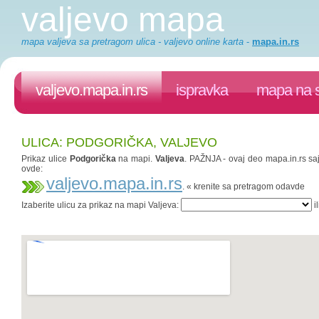
valjevo mapa
mapa valjeva sa pretragom ulica - valjevo online karta
-
mapa.in.rs
valjevo.mapa.in.rs
ispravka
mapa na s
ULICA: PODGORIČKA, VALJEVO
Prikaz ulice
Podgorička
na mapi.
Valjeva
. PAŽNJA - ovaj deo mapa.in.rs saj
ovde:
valjevo.mapa.in.rs
. « krenite sa pretragom odavde
Izaberite ulicu za prikaz na mapi Valjeva:
il