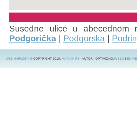
Susedne ulice u abecednom 
Podgorička
|
Podgorska
|
Podrin
WEB HARMONY
© COPYRIGHT 2010.
MAPA.IN.RS
- AUTORI: OPTIMIZACIJA
SEO
I
EU WE