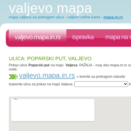
valjevo mapa
mapa valjeva sa pretragom ulica - valjevo online karta
-
mapa.in.rs
valjevo.mapa.in.rs
ispravka
mapa na s
ULICA: POPARSKI PUT, VALJEVO
Prikaz ulice
Poparski put
na mapi.
Valjeva
. PAŽNJA - ovaj deo mapa.in.rs sa
ovde:
valjevo.mapa.in.rs
. « krenite sa pretragom odavde
Izaberite ulicu za prikaz na mapi Valjeva:
il