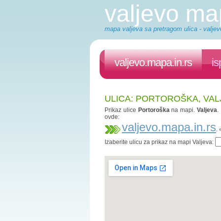
valjevo m
mapa valjeva sa pretragom ulica - valjev
valjevo.mapa.in.rs
is
ULICA: PORTOROŠKA, VA
Prikaz ulice
Portoroška
na mapi.
Valjeva
.
ovde:
valjevo.mapa.in.rs
.
Izaberite ulicu za prikaz na mapi Valjeva: