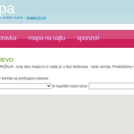
apa
o online karta
-
mapa.in.rs
pravka
mapa na sajtu
sponzori
LJEVO
 PAŽNJA - ovaj deo mapa.in.rs sajta je u fazi testiranja - beta verzija. Predlažem
 « krenite sa pretragom odavde
ili napišite naziv ulice: