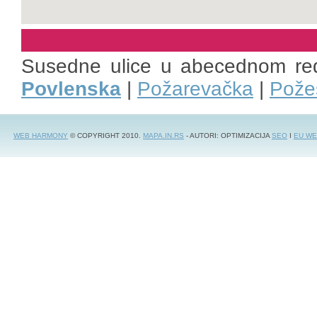
Susedne ulice u abecednom re
Povlenska
|
Požarevačka
|
Pože
WEB HARMONY
© COPYRIGHT 2010.
MAPA.IN.RS
- AUTORI: OPTIMIZACIJA
SEO
I
EU WE