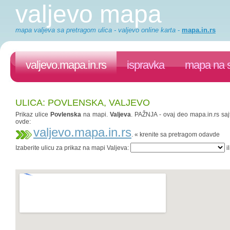
valjevo mapa
mapa valjeva sa pretragom ulica - valjevo online karta
-
mapa.in.rs
valjevo.mapa.in.rs
ispravka
mapa na s
ULICA: POVLENSKA, VALJEVO
Prikaz ulice
Povlenska
na mapi.
Valjeva
. PAŽNJA - ovaj deo mapa.in.rs sajt
ovde:
valjevo.mapa.in.rs
. « krenite sa pretragom odavde
Izaberite ulicu za prikaz na mapi Valjeva:
il