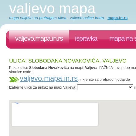
valjevo mapa
mapa valjeva sa pretragom ulica - valjevo online karta
-
mapa.in.rs
valjevo.mapa.in.rs
ispravka
mapa na s
ULICA: SLOBODANA NOVAKOVIĆA, VALJEVO
Prikaz ulice
Slobodana Novakovića
na mapi.
Valjeva
. PAŽNJA - ovaj deo map
stranice ovde:
valjevo.mapa.in.rs
. « krenite sa pretragom odavde
Izaberite ulicu za prikaz na mapi Valjeva:
il