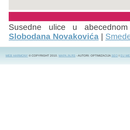
Susedne ulice u abecednom
Slobodana Novakovića
|
Smede
WEB HARMONY
© COPYRIGHT 2010.
MAPA.IN.RS
- AUTORI: OPTIMIZACIJA
SEO
I
EU WE