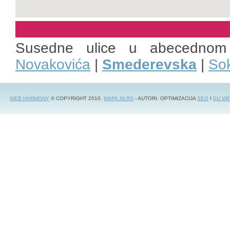
Susedne ulice u abecednom
Novakovića
|
Smederevska
|
So
WEB HARMONY
© COPYRIGHT 2010.
MAPA.IN.RS
- AUTORI: OPTIMIZACIJA
SEO
I
EU WE