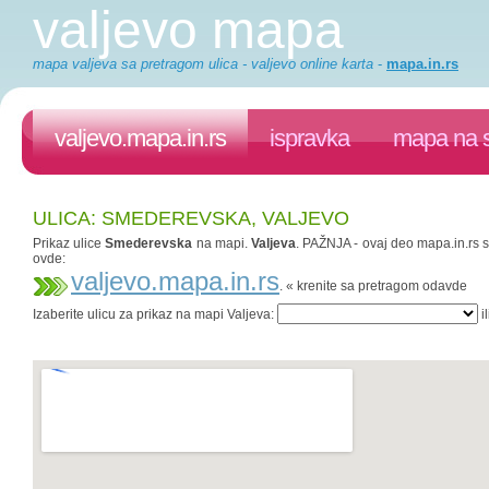
valjevo mapa
mapa valjeva sa pretragom ulica - valjevo online karta
-
mapa.in.rs
valjevo.mapa.in.rs
ispravka
mapa na s
ULICA: SMEDEREVSKA, VALJEVO
Prikaz ulice
Smederevska
na mapi.
Valjeva
. PAŽNJA - ovaj deo mapa.in.rs sa
ovde:
valjevo.mapa.in.rs
. « krenite sa pretragom odavde
Izaberite ulicu za prikaz na mapi Valjeva:
il